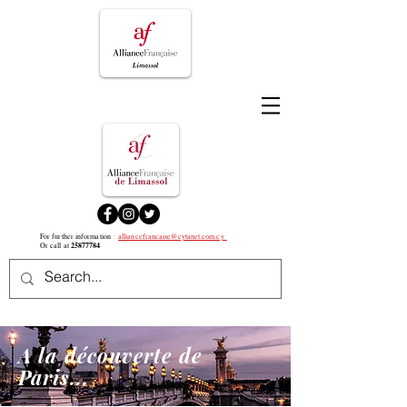
For further information
:
alliancefrancaise@cytanet.com.cy
25877784
Or call at
A la découverte de
Paris...