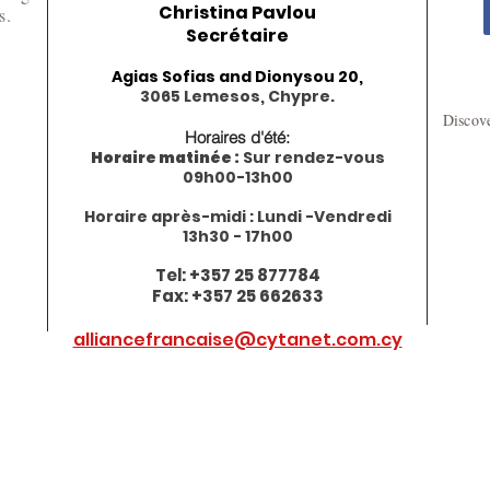
Christina Pavlou
es.
Se
crétaire
Agias Sofias and Dionysou 20,
3065 Lemesos, Chypre.
Discove
Horaires d'été:
Horaire
matinée :
Sur rendez-vous
09h00-13h00
H
oraire après-midi : Lundi -Vendredi
13h30 - 17h00
Tel:
+357 25 877784
Fax: +357 25 662633
alliancefrancaise@cytanet.com.cy