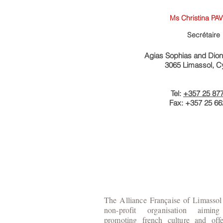
Ms Christina PA
Secrétaire
Agias Sophias and Diony
3065 Limassol, C
Tel:
+357 25 87
Fax: +357 25 6
The Alliance Française of Limassol 
non-profit organisation aimin
promoting french culture and offe