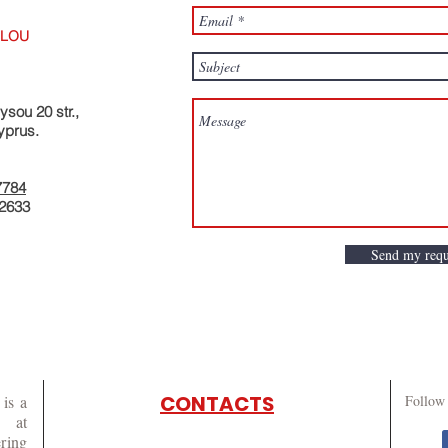
VLOU
sou 20 str.,
yprus.
7784
62633
Send my requ
CONTACTS
is a
Follow 
g at
ring