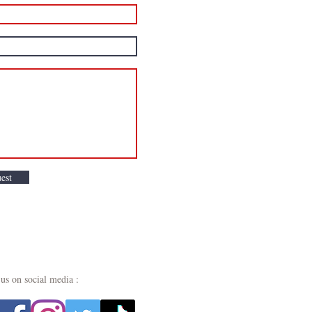
est
us on social media :