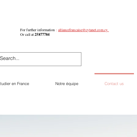
For further information
:
alliancefrancaise@cytanet.com.cy
Or call at
25877784
tudier en France
Notre équipe
Contact us