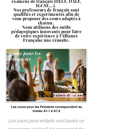
examens de français (DELF, DALF,
IGCSE...).
Nos professeurs de français sont
qualifiés et expérimentés afin de
vous
proposer
des cours adaptés à
chacun.
Nous utilisons des outils
pédagogiques innovants pour faire
de votre expérience à l'Alliance
Française une réussite.
Cours pour les
Primaires
Enfants de -12 ans
Les cours pour les Primaires correspondent au
niveau A1.1 à A1.2
Les cours pour enfants sont basés un