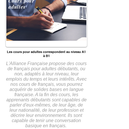
Cours pour
adultes
Les cours pour adultes correspondent au niveau A1
à B1
L'Alliance Française propose des cours
de français pour adultes débutants, ou
non, adaptés à leur niveau, leur
emplois du temps et leurs intérêts. Avec
nos cours de français, vous pourrez
acquérir de solides bases en langue
française. A la fin des cours, les
apprenants débutants sont capables de
parler d'eux-mêmes, de leur âge, de
leur nationalité, de leur profession et
décrire leur environnement. Ils sont
capable de tenir une conversation
basique en français.